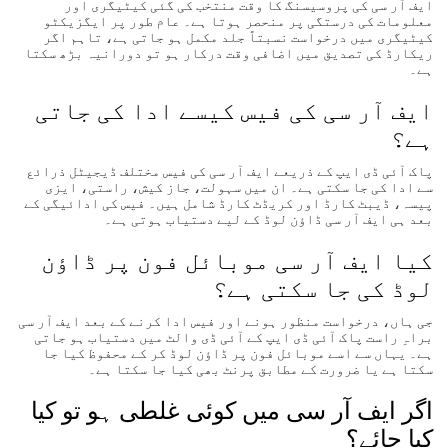
ایف آر سی کی پروسیسنگ کا وقت منتخب کی گئی کیٹیگری اور
معلومات کی درستگی پر منحصر ہوتا ہے۔ عام طور پر ایگزیکٹو
کیٹیگری میں درخواست نسبتاً جلد مکمل ہو جاتی ہے، تاہم اگر
ریکارڈ کی تصدیق میں اضافی وقت درکار ہو تو دورانیہ بڑھ سکتا
ہے۔
ایف آر سی کی فیس کیسے ادا کی جاتی
ہے؟
پاک آئی ڈی ایپ کے ذریعے ایف آر سی کی فیس مختلف ڈیجیٹل ذرائع
سے ادا کی جا سکتی ہے۔ ان میں سہولت، جاز کیش، راستی، ایزی
پیسہ، ڈیبٹ کارڈ اور کریڈٹ کارڈ شامل ہیں۔ فیس کی ادائیگی کے
بعد ہی ایف آر سی ڈاؤن لوڈ کے لیے دستیاب ہوتی ہے۔
کیا ایف آر سی موبائل فون پر ڈاؤن
لوڈ کی جا سکتی ہے؟
جی ہاں، درخواست منظور ہونے اور فیس ادا کرنے کے بعد ایف آر سی
براہِ راست پاک آئی ڈی ایپ کے آئی ڈی والٹ میں دستیاب ہو جاتی
ہے۔ یہاں سے اسے موبائل فون پر ڈاؤن لوڈ کر کے محفوظ کیا جا
سکتا ہے یا ضرورت کے مطابق پرنٹ بھی کیا جا سکتا ہے۔
اگر ایف آر سی میں کوئی غلطی ہو تو کیا
کیا جائے؟