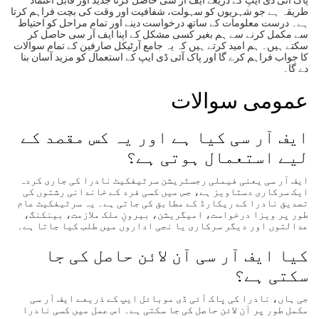
پاک آئی ڈی ایپ کے ذریعے ایف آر سی حاصل کرنا جدید اور قابل اعتماد
طریقہ ہے جو شہریوں کو سہولت، شفافیت اور وقت کی بچت فراہم کرتا
ہے۔ درست معلومات کے ساتھ درخواست دینے اور تمام مراحل کو احتیاط
سے مکمل کرنے سے ہم بغیر کسی مشکل کے اپنا ایف آر سی حاصل کر
سکتے ہیں۔ ہم امید کرتے ہیں کہ یہ جامع آرٹیکل صارفین کے تمام سوالات
کا جواب فراہم کرے گا اور پاک آئی ڈی ایپ کے استعمال کو مزید آسان بنا
دے گا۔
عمومی سوالات
ایف آر سی کیا ہے اور یہ کس مقصد کے
لیے استعمال ہوتی ہے؟
ایف آر سی یعنی فیملی رجسٹریشن سرٹیفکیٹ نادرا کی جاری کردہ
ایک سرکاری دستاویز ہے، جس میں کسی فرد کے خاندانی رشتوں کی
تصدیق نادرا کے ریکارڈ کے مطابق کی جاتی ہے۔ یہ سرٹیفکیٹ عام
طور پر ویزا درخواست، امیگریشن، بیرونِ ملک ملازمت، بینکنگ،
عدالتوں اور دیگر سرکاری یا نجی اداروں میں طلب کیا جاتا ہے۔
کیا ایف آر سی آن لائن حاصل کی جا
سکتی ہے؟
جی ہاں، نادرا کی پاک آئی ڈی موبائل ایپ کے ذریعے ایف آر سی
مکمل طور پر آن لائن حاصل کی جا سکتی ہے۔ اس عمل میں کسی نادرا