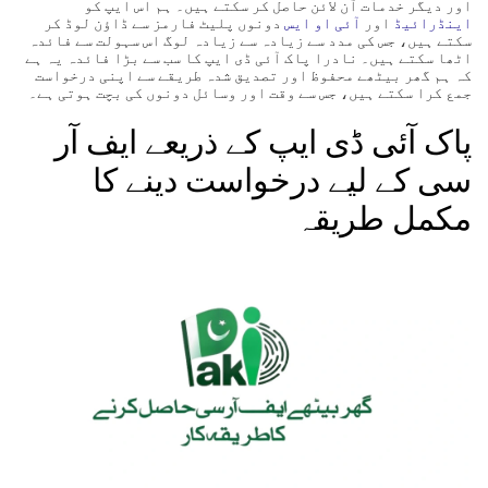
اور دیگر خدمات آن لائن حاصل کر سکتے ہیں۔ ہم اس ایپ کو
اینڈرائیڈ
اور
آئی او ایس
دونوں پلیٹ فارمز سے ڈاؤن لوڈ کر
سکتے ہیں، جس کی مدد سے زیادہ سے زیادہ لوگ اس سہولت سے فائدہ
اٹھا سکتے ہیں۔ نادرا پاک آئی ڈی ایپ کا سب سے بڑا فائدہ یہ ہے
کہ ہم گھر بیٹھے محفوظ اور تصدیق شدہ طریقے سے اپنی درخواست
جمع کرا سکتے ہیں، جس سے وقت اور وسائل دونوں کی بچت ہوتی ہے۔
پاک آئی ڈی ایپ کے ذریعے ایف آر
سی کے لیے درخواست دینے کا
مکمل طریقہ