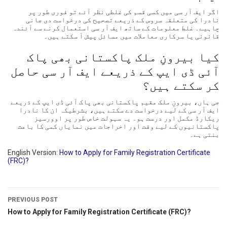
اگر ایف آر سی میں کسی قسم کی غلطی نظر آئے تو فوری طور پر
نادرا کی متعلقہ سروس کے ذریعے تصحیح کی درخواست دی جانی
چاہیے۔ غلط معلومات کے ساتھ ایف آر سی استعمال کرنے سے آئندہ
قانونی یا سرکاری معاملات میں مسائل پیش آ سکتے ہیں۔
کیا بیرونِ ملک پاکستانی بھی پاک
آئی ڈی ایپ کے ذریعے ایف آر سی حاصل
کر سکتے ہیں؟
جی ہاں، بیرونِ ملک مقیم پاکستانی بھی پاک آئی ڈی ایپ کے ذریعے
ایف آر سی کے لیے درخواست دے سکتے ہیں، بشرطیکہ ان کا نادرا
ریکارڈ مکمل اور درست ہو۔ یہ سہولت خاص طور پر اوورسیز
پاکستانیوں کے لیے وقت اور اخراجات میں نمایاں کمی کا باعث
بنتی ہے۔
English Version:
How to Apply for Family Registration Certificate
(FRC)?
PREVIOUS POST
How to Apply for Family Registration Certificate (FRC)?