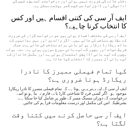
دفتر جانے کی ضرورت نہیں ہوتی اور درخواست، تصدیق، فیس کی
ادائیگی اور ڈاؤن لوڈ سب کچھ گھر بیٹھے ممکن ہے۔
ایف آر سی کی کتنی اقسام ہیں اور کس
کا انتخاب کرنا چاہیے؟
ایف آر سی کی مختلف اقسام ہوتی ہیں جو درخواست گزار کی ضرورت
کے مطابق منتخب کی جاتی ہیں۔ اگر والدین اور بہن بھائیوں کے
ساتھ ریکارڈ درکار ہو تو بائی برتھ منتخب کی جاتی ہے، جبکہ
شریکِ حیات اور بچوں کے لیے بائی میرج موزوں ہوتی ہے۔ منہ بولے
بچوں کے لیے بائی اڈاپشن استعمال ہوتی ہے اور مکمل خاندان کے
لیے بائی آل ممبرز کا انتخاب کیا جاتا ہے۔
کیا تمام فیملی ممبرز کا نادرا
ریکارڈ ہونا ضروری ہے؟
ایف آر سی کے لیے بہتر یہی ہوتا ہے کہ تمام فیملی ممبرز کا نادرا ریکارڈ
موجود ہو۔ اگر کسی فرد کا شناختی کارڈ یا بے فارم نہ بنا ہو تو اسے
درخواست کے دوران مسنگ ممبر کے طور پر شامل کیا جا سکتا ہے،
بشرطیکہ اس کی مکمل اور درست معلومات فراہم کی جائیں۔
ایف آر سی حاصل کرنے میں کتنا وقت
لگتا ہے؟