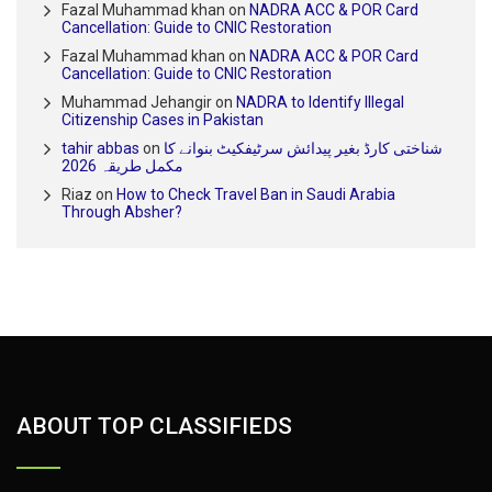
Fazal Muhammad khan
on
NADRA ACC & POR Card
Cancellation: Guide to CNIC Restoration
Fazal Muhammad khan
on
NADRA ACC & POR Card
Cancellation: Guide to CNIC Restoration
Muhammad Jehangir
on
NADRA to Identify Illegal
Citizenship Cases in Pakistan
شناختی کارڈ بغیر پیدائش سرٹیفکیٹ بنوانے کا
on
tahir abbas
مکمل طریقہ 2026
Riaz
on
How to Check Travel Ban in Saudi Arabia
Through Absher?
ABOUT TOP CLASSIFIEDS