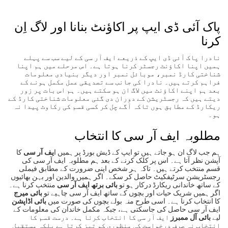
پاک آئی ڈی ایپ پر اکاؤنٹ بنانا اور لاگ اِن
کرنا
نادرا پاک آئی ڈی ایپ کے ذریعے ایف آر سی کے لیے سب سے پہلے
ہمیں اپنا اکاؤنٹ رجسٹر کرنا ہوتا ہے۔ اس مرحلے میں ہم اپنا
شناختی کارڈ نمبر، موبائل نمبر اور دیگر بنیادی معلومات
فراہم کرتے ہیں۔ نادرا کی جانب سے تصدیقی عمل مکمل ہونے کے
بعد ہم اپنے اکاؤنٹ میں لاگ ان ہو سکتے ہیں۔ ہم اس بات پر زور
دیتے ہیں کہ رجسٹریشن کے دوران دی گئی معلومات شناختی کارڈ کے
ریکارڈ کے مطابق ہوں تاکہ آگے چل کر کسی قسم کی رکاوٹ پیدا نہ
ہو۔
مطلوبہ ایف آر سی کا انتخاب
ہم جب لاگ ان ہو جاتے ہیں تو ایپ کے ڈیش بورڈ پر ہمیں ا
یف آر سی
کا
آپشن نظر آتا ہے۔ اس پر کلک کرنے کے بعد ہم مطلوبہ ایف آر سی کی
قسم منتخب کرتے ہیں۔ تاکہ ہر شخص اپنی ضرورت کے مطابق فیملی
رجسٹریشن سرٹیفکیٹ حاصل کر سکے۔ اگر ہمیں والدین اور بہن بھائیوں
کے ساتھ خاندانی ریکارڈ درکار ہو تو
بائی برتھ ایف آر سی
منتخب کرنا ہے۔
اگر ہمیں شریک حیات اور بچوں کے ساتھ ایف آر سی چاہیے تو
بائی میرج
کا انتخاب کرنا ہے۔ اسی طرح منہ بولے بچوں کی صورت میں
بائی اڈاپشن
ایف آر سی حاصل کی جاسکتی ہے، جبکہ مکمل خاندان کی معلومات کے
لیے
بائی آل ممبرز
ایف آر سی کا انتخاب کرنا ہے۔ درست قسم کا
انتخاب نہ صرف درخواست کی منظوری کو تیز کرتا ہے بلکہ مستقبل