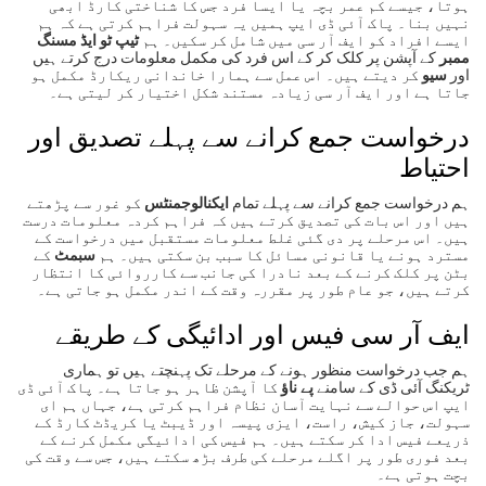
ہوتا، جیسے کم عمر بچہ یا ایسا فرد جس کا شناختی کارڈ ابھی
نہیں بنا۔ پاک آئی ڈی ایپ ہمیں یہ سہولت فراہم کرتی ہے کہ ہم
ایسے افراد کو ایف آر سی میں شامل کر سکیں۔ ہم
ٹیپ ٹو ایڈ مسنگ
ممبر
کے آپشن پر کلک کر کے اس فرد کی مکمل معلومات درج کرتے ہیں
اور
سیو
کر دیتے ہیں۔ اس عمل سے ہمارا خاندانی ریکارڈ مکمل ہو
جاتا ہے اور ایف آر سی زیادہ مستند شکل اختیار کر لیتی ہے۔
درخواست جمع کرانے سے پہلے تصدیق اور
احتیاط
ہم درخواست جمع کرانے سے پہلے تمام
ایکنالوجمنٹس
کو غور سے پڑھتے
ہیں اور اس بات کی تصدیق کرتے ہیں کہ فراہم کردہ معلومات درست
ہیں۔ اس مرحلے پر دی گئی غلط معلومات مستقبل میں درخواست کے
مسترد ہونے یا قانونی مسائل کا سبب بن سکتی ہیں۔ ہم
سبمٹ
کے
بٹن پر کلک کرنے کے بعد نادرا کی جانب سے کارروائی کا انتظار
کرتے ہیں، جو عام طور پر مقررہ وقت کے اندر مکمل ہو جاتی ہے۔
ایف آر سی فیس اور ادائیگی کے طریقے
ہم جب درخواست منظور ہونے کے مرحلے تک پہنچتے ہیں تو ہماری
ٹریکنگ آئی ڈی کے سامنے
پے ناؤ
کا آپشن ظاہر ہو جاتا ہے۔ پاک آئی ڈی
ایپ اس حوالے سے نہایت آسان نظام فراہم کرتی ہے، جہاں ہم ای
سہولت، جاز کیش، راست، ایزی پیسہ اور ڈیبٹ یا کریڈٹ کارڈ کے
ذریعے فیس ادا کر سکتے ہیں۔ ہم فیس کی ادائیگی مکمل کرنے کے
بعد فوری طور پر اگلے مرحلے کی طرف بڑھ سکتے ہیں، جس سے وقت کی
بچت ہوتی ہے۔