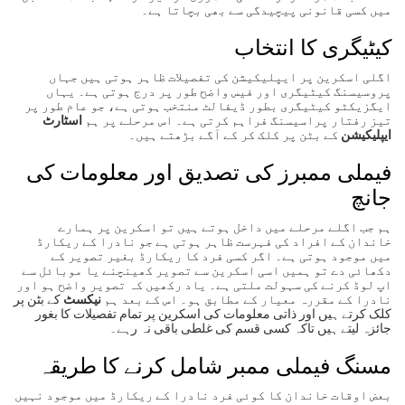
میں کسی قانونی پیچیدگی سے بھی بچاتا ہے۔
کیٹیگری کا انتخاب
اگلی اسکرین پر ایپلیکیشن کی تفصیلات ظاہر ہوتی ہیں جہاں
پروسیسنگ کیٹیگری اور فیس واضح طور پر درج ہوتی ہے۔ یہاں
ایگزیکٹو کیٹیگری بطور ڈیفالٹ منتخب ہوتی ہے، جو عام طور پر
تیز رفتار پراسیسنگ فراہم کرتی ہے۔ اس مرحلے پر ہم
اسٹارٹ
ایپلیکیشن
کے بٹن پر کلک کر کے آگے بڑھتے ہیں۔
فیملی ممبرز کی تصدیق اور معلومات کی
جانچ
ہم جب اگلے مرحلے میں داخل ہوتے ہیں تو اسکرین پر ہمارے
خاندان کے افراد کی فہرست ظاہر ہوتی ہے جو نادرا کے ریکارڈ
میں موجود ہوتی ہے۔ اگر کسی فرد کا ریکارڈ بغیر تصویر کے
دکھائی دے تو ہمیں اسی اسکرین سے تصویر کھینچنے یا موبائل سے
اپ لوڈ کرنے کی سہولت ملتی ہے۔ یاد رکھیں کہ تصویر واضح ہو اور
نادرا کے مقررہ معیار کے مطابق ہو۔ اس کے بعد ہم
نیکسٹ
کے بٹن پر
کلک کرتے ہیں اور ذاتی معلومات کی اسکرین پر تمام تفصیلات کا بغور
جائزہ لیتے ہیں تاکہ کسی قسم کی غلطی باقی نہ رہے۔
مسنگ فیملی ممبر شامل کرنے کا طریقہ
بعض اوقات خاندان کا کوئی فرد نادرا کے ریکارڈ میں موجود نہیں