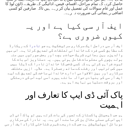
حاصل کرنے کے تمام مراحل، اقسام، فیس، ادائیگی کے طریقے، ڈاؤن لوڈ کا
عمل اور عام سوالات کی تفصیل بیان کر رہے ہیں تاکہ صارفین کو کسی
اضافی رہنمائی کی ضرورت نہ رہے۔
ایف آر سی کیا ہے اور یہ
کیوں ضروری ہے؟
ایف آر سی دراصل ایک سرکاری سرٹیفکیٹ ہے جو
نادرا
کے ریکارڈ
کے مطابق کسی فرد کے خاندانی تعلقات کی تصدیق کرتا ہے۔ اس میں
والدین، بہن بھائی، شریک حیات، بچے اور بعض صورتوں میں منہ
بولے بچوں کی معلومات شامل ہوتی ہیں۔ یہ دستاویز اس بات کا
ثبوت فراہم کرتی ہے کہ کسی شخص کا خاندان نادرا کے ڈیٹا بیس
میں کس ترتیب اور رشتے کے ساتھ رجسٹرڈ ہے۔ علاوہ ازیں مختلف
سرکاری اور بین الاقوامی ادارے خاندانی ساخت کی تصدیق کے لیے
ایف آر سی کو بنیادی حوالہ مانتے ہیں، اسی لیے اس کی درستگی
اور بروقت دستیابی نہایت اہم ہے۔
پاک آئی ڈی ایپ کا تعارف اور
اہمیت
ہم جب ڈیجیٹل پاکستان کے تصور کی بات کرتے ہیں تو پاک آئی ڈی
ایپ اس کی عملی مثال بن کر سامنے آتی ہے۔ یہ نادرا کی سرکاری
موبائل ایپلیکیشن ہے جس کے ذریعے شہری شناختی کارڈ، ایف آر سی