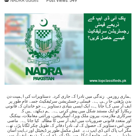
NADRA Guides
Post Views:
549
ہماری روزمرہ زندگی میں نادرا کے جاری کردہ دستاویزات کی اہمیت دن
بدن بڑھتی جا رہی ہے۔ فیملی رجسٹریشن سرٹیفکیٹ جسے عام طور پر
ایف آر سی کہا جاتا ہے، ایک ایسی بنیادی دستاویز ہے جو خاندان کے قانونی
ریکارڈ کو ایک مستند شکل میں پیش کرتی ہے۔ ہم دیکھتے ہیں کہ
سرکاری ملازمت، بیرون ملک ویزا، امیگریشن، وراثتی معاملات، بینکنگ
اور متعدد قانونی ضروریات میں ایف آر سی کا مطالبہ کیا جاتا ہے۔ ماضی
میں اس دستاویز کے حصول کے لیے نادرا دفاتر کے طویل چکر لگانا پڑتے تھے،
مگر اب پاک آئی ڈی ایپ نے یہ عمل مکمل طور پر ڈیجیٹل اور نہایت آسان
بنا دیا ہے۔ ہم اس جامع آرٹیکل میں پاک آئی ڈی ایپ کے ذریعے ایف آر سی